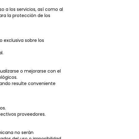
 a los servicios, así como al
ra la protección de los
o exclusiva sobre los
l.
ualizarse o mejorarse con el
lógicos.
uando resulte conveniente
os.
spectivos proveedores.
inicana no serán
vados del uso o imposibilidad