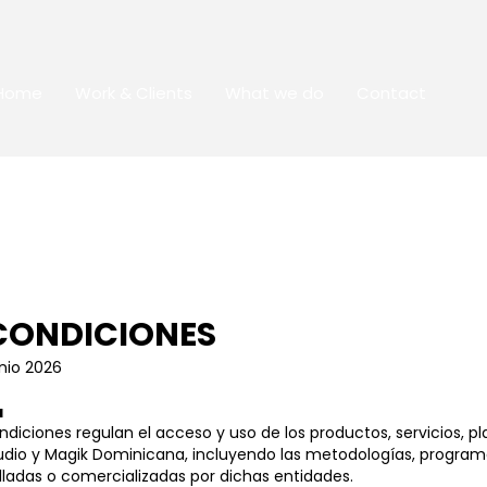
Home
Work & Clients
What we do
Contact
CONDICIONES
unio 2026
a
diciones regulan el acceso y uso de los productos, servicios, p
Studio y Magik Dominicana, incluyendo las metodologías, program
ladas o comercializadas por dichas entidades.