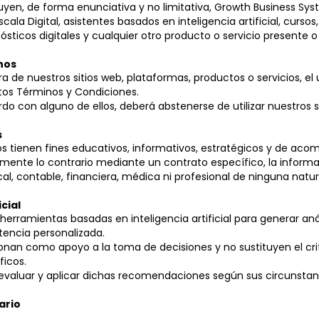
cluyen, de forma enunciativa y no limitativa, Growth Business Syst
Escala Digital, asistentes basados en inteligencia artificial, curso
sticos digitales y cualquier otro producto o servicio presente o
nos
era de nuestros sitios web, plataformas, productos o servicios, el
os Términos y Condiciones.
rdo con alguno de ellos, deberá abstenerse de utilizar nuestros s
s
os tienen fines educativos, informativos, estratégicos y de ac
amente lo contrario mediante un contrato específico, la inform
scal, contable, financiera, médica ni profesional de ninguna natur
icial
 herramientas basadas en inteligencia artificial para generar an
tencia personalizada.
onan como apoyo a la toma de decisiones y no sustituyen el crit
ficos.
 evaluar y aplicar dichas recomendaciones según sus circunstanc
ario